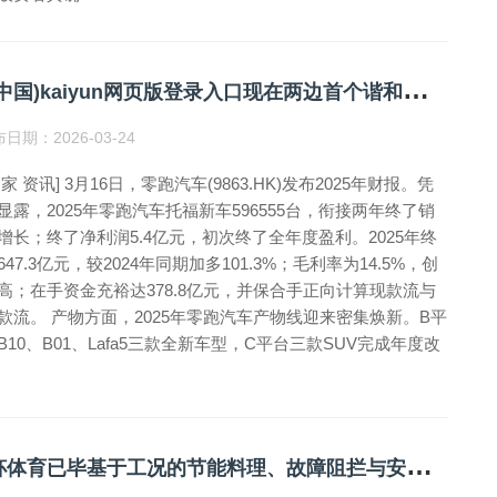
开
云(中国)kaiyun网页版登录入口现在两边首个谐和拓荒车型神色仍是落地-开云官网登录入口 开云app官网入口
日期：2026-03-24
家 资讯] 3月16日，零跑汽车(9863.HK)发布2025年财报。凭
显露，2025年零跑汽车托福新车596555台，衔接两年终了销
增长；终了净利润5.4亿元，初次终了全年度盈利。2025年终
47.3亿元，较2024年同期加多101.3%；毛利率为14.5%，创
高；在手资金充裕达378.8亿元，并保合手正向计算现款流与
款流。 产物方面，2025年零跑汽车产物线迎来密集焕新。B平
B10、B01、Lafa5三款全新车型，C平台三款SUV完成年度改
世
界杯体育已毕基于工况的节能料理、故障阻拦与安全情状切换-开云官网登录入口 开云app官网入口