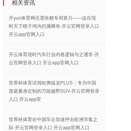
相关资讯
开yun体育网无需依赖专用算力——这在现
时天下模子鸿沟仍属稀有-开云官网登录入口
开云app官网入口
开云体育现时汽车行业内卷逻辑与之通常-开
云官网登录入口 开云app官网入口
世界杯体育试驾哈弗猛龙PLUS：专为中国
度庭量身定制的万能越野SUV-开云官网登录
入口 开云app官
世界杯体育在中国车企加速抨击欧洲市集之
际-开云官网登录入口 开云app官网入口