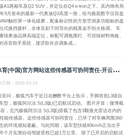
A1两厢车及Q2 SUV，并定位在Q4 e-tron之下。其内饰布局
23年9月发布的最新一代奥迪Q3高度一致，给与曲面数字仪容盘
MMI触控屏一体化磋磨，配备标识性的方形空洞多功能标的盘
柱式换挡拨杆，全体呈刻下间导向的精真金不怕火格调。 车
赓续奥迪品牌高端定位，标配可调氛围灯、可捏续材料饰板、
I的语音助手系统，接济欺诈步调集成...
开
云体育(中国)官方网站这些传感器可协同责任-开云官网登录入口 开云app官网入口
日期：2026-03-16
2日音问，极狐汽车于近日在酬酢平台上告示，手脚首批L3级自
车型，极狐阿尔法 S(L3版)已启航试启动。 图片开首：微博截
先容，北汽极狐阿尔法 S(L3版)搭载了包含3颗激光雷达在内的
高性能传感器。这些传感器可协同责任，已毕了对车辆周围360
念的环境感知遮蔽。与此同期，该车型扶植80km/h正当出手
半个月实测自动驾驶里程已超1万公里。 除了已开启的启航试