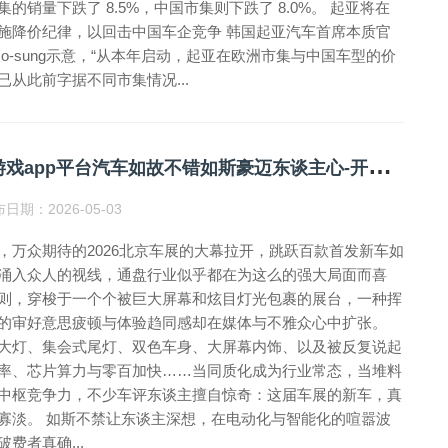
集的销量下跌了 8.5%，中国市集则下跌了 8.0%。 起亚将在
施降价纪律，以回击中国车企竞争 韩国起亚汽车首席本质官
g Ho-sung示意，“从本年启动，起亚在欧洲市集与中国车型的价
已从此前字据不同市集情况...
体
育游戏app平台汽车如故不错如斯豪迈东谈主心-开云官网登录入口 开云app官网入口
日期：2026-05-03
，万众期待的2026北京车展的大幕拉开，跳跃百款首发新车如
涌入众人的视线，通盘行业似乎都在为这么的强大局面而喜
则，穿梭于一个个被巨大屏幕和炫目灯光包裹的展台，一种挥
的审好意思疲顿与体验趋同感却在媒体与不雅众心中扩张。
大灯、集会式尾灯、双色车身、大屏幕内饰、以及被反复说起
率、芯片算力与零百加快……当同质化成为行业常态，当堆料
中枢竞争力，不少车评东谈主擅自惊奇：这届车展的新车，真
寡淡。 如斯不禁让东谈主深想，在电动化与智能化的喧嚣波
费者真确...