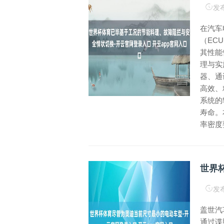
发布
在汽车
（EC
其性能
理与实
器、通
高效、
系统的
寿命。
率密度要
发布
盖世汽车
通过谍