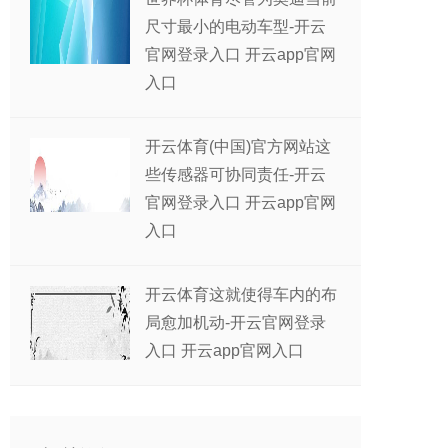
尺寸最小的电动车型-开云
官网登录入口 开云app官网
入口
开云体育(中国)官方网站这
些传感器可协同责任-开云
官网登录入口 开云app官网
入口
开云体育这就使得车内的布
局愈加机动-开云官网登录
入口 开云app官网入口