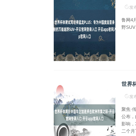
发布
鲁网4
野SU
发布
聚焦·
公布，
影响，3
二个月