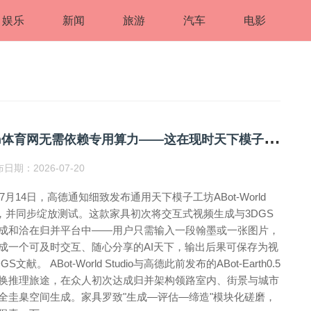
娱乐
新闻
旅游
汽车
电影
开
yun体育网无需依赖专用算力——这在现时天下模子鸿沟仍属稀有-开云官网登录入口 开云app官网入口
日期：2026-07-20
年7月14日，高德通知细致发布通用天下模子工坊ABot-World
dio，并同步绽放测试。这款家具初次将交互式视频生成与3DGS
成和洽在归并平台中——用户只需输入一段翰墨或一张图片，
成一个可及时交互、随心分享的AI天下，输出后果可保存为视
S文献。 ABot-World Studio与高德此前发布的ABot-Earth0.5
换推理旅途，在众人初次达成归并架构领路室内、街景与城市
全圭臬空间生成。家具罗致"生成—评估—缔造"模块化磋磨，