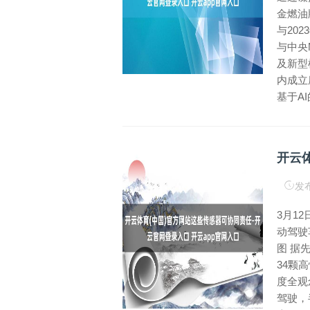
金燃油版
与20
与中央
及新型
内成立
基于A
发布
3月1
动驾驶
图 据
34颗
度全观
驾驶，