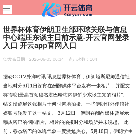
世界杯体育伊朗卫生部环球关联与信息
中心端庄东谈主日前示意-开云官网登录
入口 开云app官网入口
发布日期：2026-06-03 06:34 点击次数：104
据@CCTV外洋时讯 讯息世界杯体育，伊朗塔斯尼姆通信社
当地时分6月1日深宵在酬酢媒体平台发布一张相片，并配文
称“伊朗最高首领穆杰塔巴哈梅内伊鲜少东谈主知的相片”。
帖文没施展这张相片于何时何地拍摄。一些伊朗驻外使馆社
媒账号转发了这一帖文。 3月12日，伊朗在酬酢媒体曾展示
穆杰塔巴的4张相片。相片的拍摄时分和场所并未说起。 此
前，穆杰塔巴的体魄气象一度激勉热心。5月18日，伊朗学生