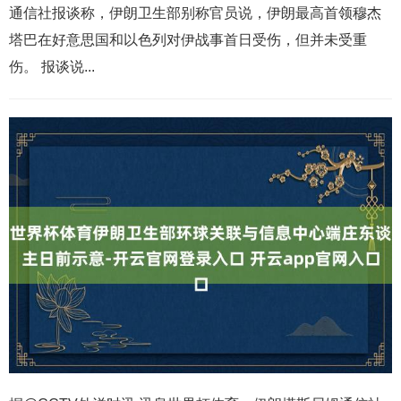
通信社报谈称，伊朗卫生部别称官员说，伊朗最高首领穆杰
塔巴在好意思国和以色列对伊战事首日受伤，但并未受重
伤。 报谈说...