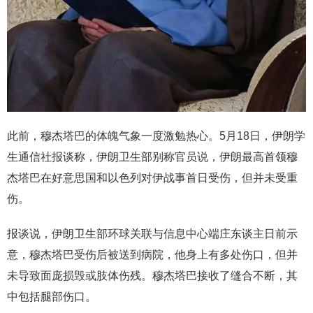
此前，穆杰塔巴的体魄气象一度激勉热心。5月18日，伊朗学
生通信社报谈称，伊朗卫生部别称官员说，伊朗最高首领穆
杰塔巴在好意思国和以色列对伊战事首日受伤，但并未受重
伤。
报谈说，伊朗卫生部环球关联与信息中心端庄东谈主日前示
意，穆杰塔巴受伤后被送到病院，他身上有多处伤口，但并
未导致面庞损毁或肢体伤残。穆杰塔巴接收了缝合不断，其
中包括腿部伤口。