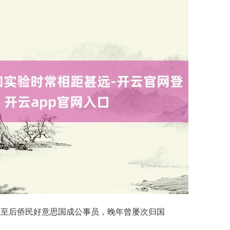
截至后侨民好意思国成公事员，晚年曾屡次归国