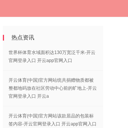
热点资讯
世界杯体育水域面积达130万宽泛千米-开云
官网登录入口 开云app官网入口
开云体育(中国)官方网站统共捐赠物质都被
整都地码放在社区劳动中心前的旷地上-开云
官网登录入口 开云a
开云体育(中国)官方网站该款居品的包装标
签内容-开云官网登录入口 开云app官网入口