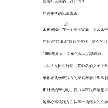
翳着什么样的心路经由？
红色年代的风浪青娥
宋彬彬降生在一个高干家庭，父亲宋
在阿谁"血缘论"盛行的年代，这么的
1966年夏天，文革的猛火启动烧毁。
北师大女附中行动北京驰名的女子中
宋彬彬凭借着我方的家庭布景和组织
那时候的宋彬彬，视力里耀眼着瞎想
她至心笃信我方在从事一场伟大的立