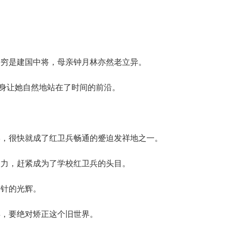
任穷是建国中将，母亲钟月林亦然老立异。
出身让她自然地站在了时间的前沿。
学，很快就成了红卫兵畅通的蹙迫发祥地之一。
智力，赶紧成为了学校红卫兵的头目。
方针的光辉。
异，要绝对矫正这个旧世界。