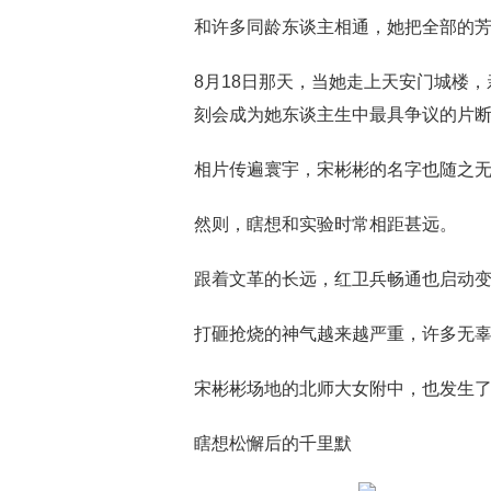
和许多同龄东谈主相通，她把全部的
8月18日那天，当她走上天安门城楼
刻会成为她东谈主生中最具争议的片
相片传遍寰宇，宋彬彬的名字也随之
然则，瞎想和实验时常相距甚远。
跟着文革的长远，红卫兵畅通也启动
打砸抢烧的神气越来越严重，许多无
宋彬彬场地的北师大女附中，也发生
瞎想松懈后的千里默