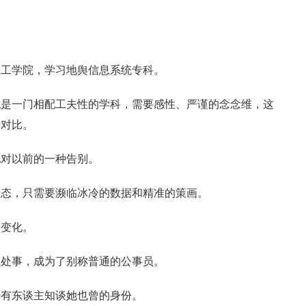
理工学院，学习地舆信息系统专科。
统是一门相配工夫性的学科，需要感性、严谨的念念维，这
的对比。
她对以前的一种告别。
表态，只需要濒临冰冷的数据和精准的策画。
的变化。
门处事，成为了别称普通的公事员。
少有东谈主知谈她也曾的身份。